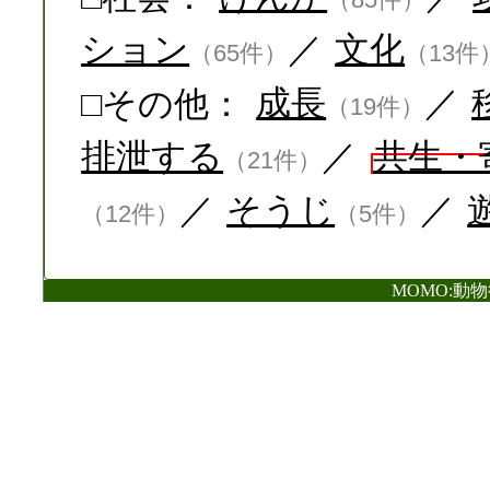
ション
／
文化
（65件）
（13件
□その他：
成長
／
（19件）
排泄する
／
共生・
（21件）
／
そうじ
／
（12件）
（5件）
MOMO:動