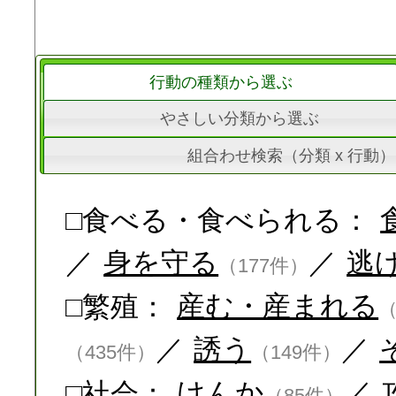
行動の種類から選ぶ
やさしい分類から選ぶ
組合わせ検索（分類 x 行動）
□食べる・食べられる：
／
身を守る
／
逃
（177件）
□繁殖：
産む・産まれる
（
／
誘う
／
（435件）
（149件）
□社会：
けんか
／
（85件）