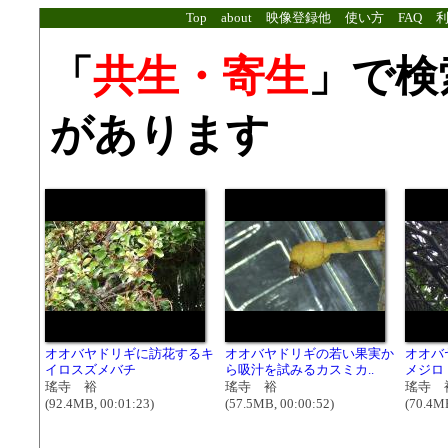
Top
about
映像登録他
使い方
FAQ
「
共生・寄生
」で検
があります
オオバヤドリギに訪花するキ
オオバヤドリギの若い果実か
オオバ
イロスズメバチ
ら吸汁を試みるカスミカ..
メジロ
瑤寺 裕
瑤寺 裕
瑤寺 
(92.4MB, 00:01:23)
(57.5MB, 00:00:52)
(70.4MB