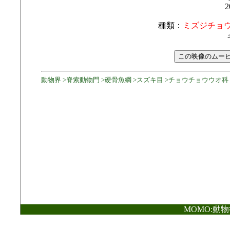
2
種類：
ミズジチョ
動物界 >脊索動物門 >硬骨魚綱 >スズキ目 >チョウチョウウオ科
MOMO:動