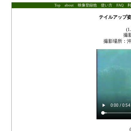
Top
about
映像登録他
使い方
FAQ
テイルアップ
(1
撮影
撮影場所：