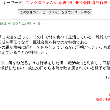
キーワード：
ツノクロツヤムシ 給餌行動 亜社会性 育児行動
翅目 >クロツヤムシ科 >不明 >
等に坑道を掘って，その中で材を食べて生活している．雌雄で
形成を手伝うなど，亜社会性を持つのが特徴である．
シの親が幼虫に餌として何を与えているかは不明だったが，観
与えていることが判明した．
りつけ，餌をねだるような行動をした後，親が幼虫と対面し，口
プで撮影したもの．成虫の口から木屑が吐き戻されている様子が
(
映像の利