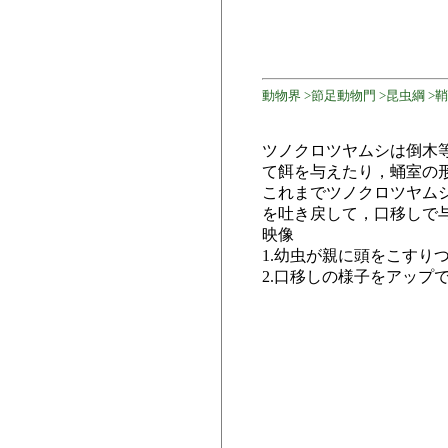
動物界 >節足動物門 >昆虫綱 >鞘
ツノクロツヤムシは倒木
て餌を与えたり，蛹室の
これまでツノクロツヤム
を吐き戻して，口移しで
映像
1.幼虫が親に頭をこす
2.口移しの様子をアッ