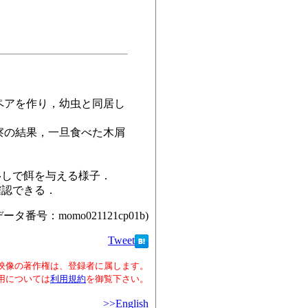
ペアを作り，幼虫と同居し
察の結果，一旦食べた木屑
移しで餌を与える様子．
確認できる．
データ番号：momo021121cp01b)
Tweet
映像の著作権は、登録者に属します。
用については
利用規約
を御覧下さい。
>>English