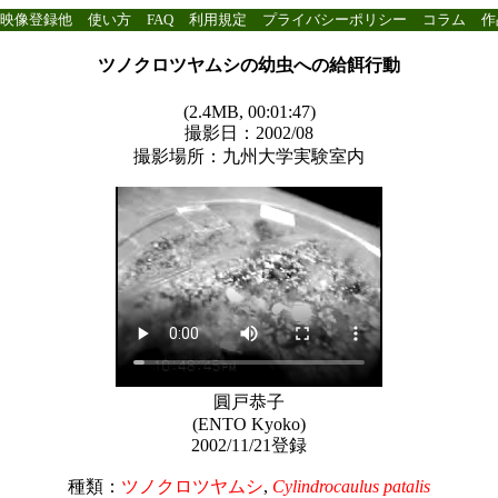
映像登録他
使い方
FAQ
利用規定
プライバシーポリシー
コラム
作
ツノクロツヤムシの幼虫への給餌行動
(2.4MB, 00:01:47)
撮影日：2002/08
撮影場所：九州大学実験室内
圓戸恭子
(ENTO Kyoko)
2002/11/21登録
種類：
ツノクロツヤムシ
,
Cylindrocaulus patalis