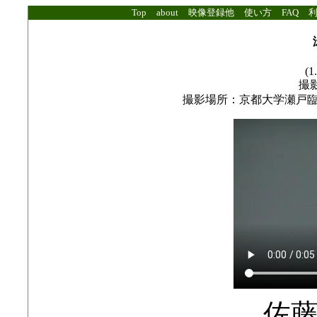
Top
about
映像登録他
使い方
FAQ
(1
撮影
撮影場所：京都大学瀬戸
佐