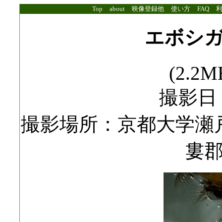
Top
about
映像登録他
使い方
FAQ
エボシ
(2.2MB
撮影日：2
撮影場所：京都大学瀬
婁