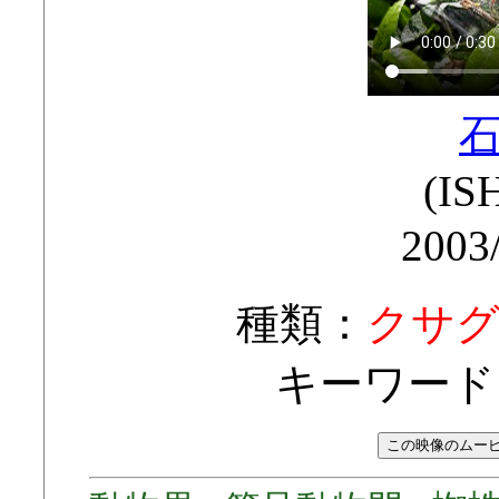
(IS
2003
種類：
クサ
キーワード