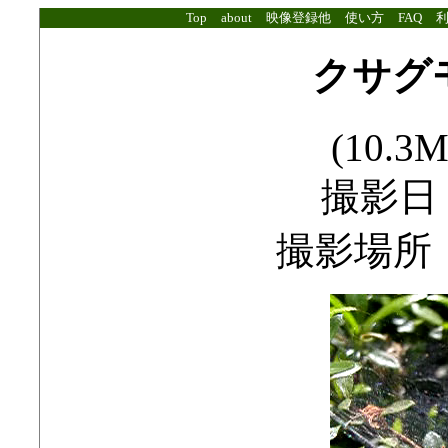
Top
about
映像登録他
使い方
FAQ
クサグ
(10.3M
撮影日：2
撮影場所