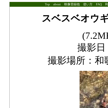
Top
about
映像登録他
使い方
FAQ
スベスベオウ
(7.2MB
撮影日：2
撮影場所：和