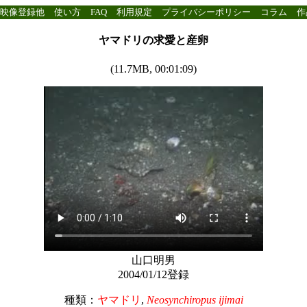
映像登録他
使い方
FAQ
利用規定
プライバシーポリシー
コラム
作
ヤマドリの求愛と産卵
(11.7MB, 00:01:09)
山口明男
2004/01/12登録
種類：
ヤマドリ
,
Neosynchiropus ijimai