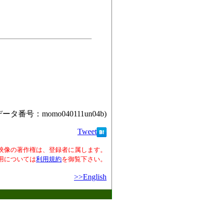
データ番号：momo040111un04b)
Tweet
映像の著作権は、登録者に属します。
用については
利用規約
を御覧下さい。
>>English