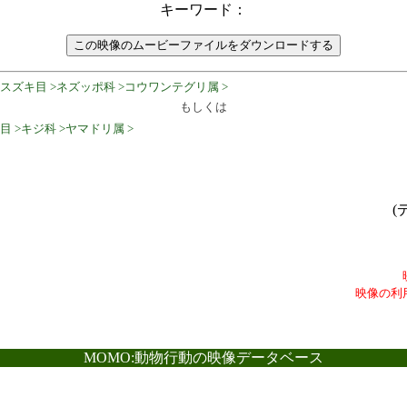
キーワード：
>スズキ目 >ネズッポ科 >コウワンテグリ属 >
もしくは
目 >キジ科 >ヤマドリ属 >
(
映像の利
MOMO:動物行動の映像データベース