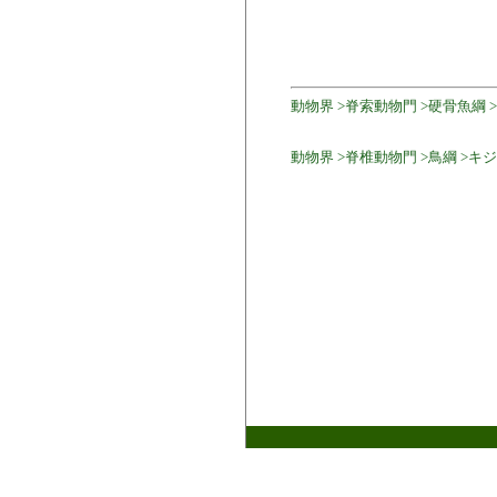
動物界 >脊索動物門 >硬骨魚綱 
動物界 >脊椎動物門 >鳥綱 >キジ