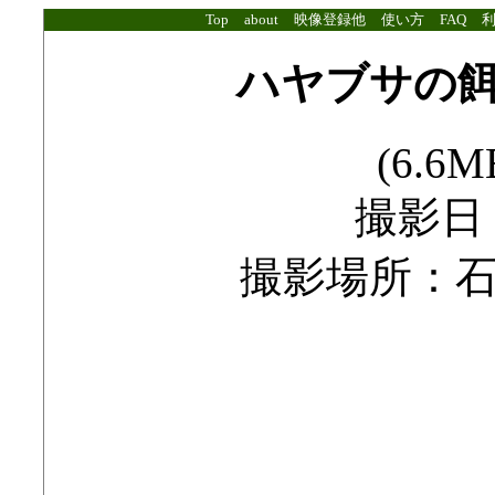
Top
about
映像登録他
使い方
FAQ
ハヤブサの
(6.6MB
撮影日：2
撮影場所：