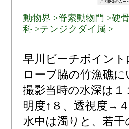
動物界 >脊索動物門 >硬
科 >テンジクダイ属 >
早川ビーチポイント
ロープ脇の竹漁礁に
撮影当時の水深は１
明度↑８、透視度→
水中は濁りと、若干