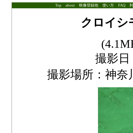
Top
about
映像登録他
使い方
FAQ
クロイシ
(4.1MB
撮影日：2
撮影場所：神奈