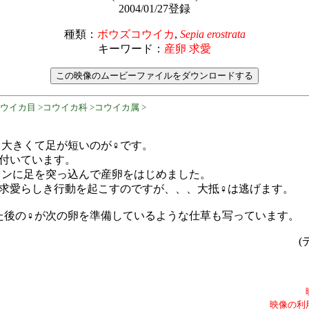
2004/01/27登録
種類：
ボウズコウイカ
,
Sepia erostrata
キーワード：
産卵 求愛
コウイカ目 >コウイカ科 >コウイカ属 >
、大きくて足が短いのが♀です。
を付いています。
メンに足を突っ込んで産卵をはじめました。
て求愛らしき行動を起こすのですが、、、大抵♀は逃げます。
た後の♀が次の卵を準備しているような仕草も写っています。
(
映像の利