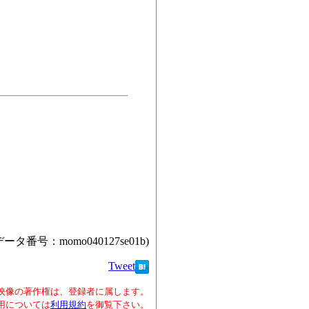
データ番号：momo040127se01b)
Tweet
映像の著作権は、登録者に属します。
用については
利用規約
を御覧下さい。