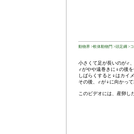
動物界 >軟体動物門 >頭足綱 >
小さくて足が長いのが♂
♂がやや遠巻きに♀の後
しばらくすると♀はカイ
その後、♂が♀に向かっ
このビデオには、産卵し