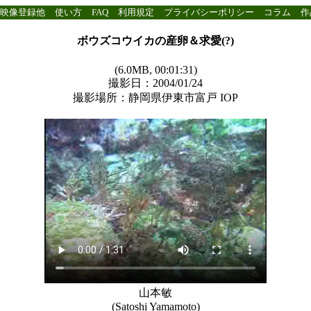
映像登録他
使い方
FAQ
利用規定
プライバシーポリシー
コラム
作
ボウズコウイカの産卵＆求愛(?)
(6.0MB, 00:01:31)
撮影日：2004/01/24
撮影場所：静岡県伊東市富戸 IOP
山本敏
(Satoshi Yamamoto)