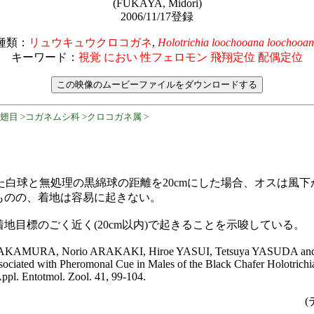
(FUKAYA, Midori)
2006/11/17登録
種類：
リュウキュウクロコガネ
,
Holotrichia loochooana loochooa
キーワード：
視覚 におい 性フェロモン 飛翔定位 配偶定位
鞘翅目 >コガネムシ科 >クロコガネ属 >
した白球と無処理の黒綿球の距離を20cmにした場合、オスは風
ものの、着地は容易に起きない。
地目標のごく近く(20cm以内)で起きることを示唆している。
AKAMURA, Norio ARAKAKI, Hiroe YASUI, Tetsuya YASUDA and 
ssociated with Pheromonal Cue in Males of the Black Chafer Holotrich
Appl. Entotmol. Zool. 41, 99-104.
(