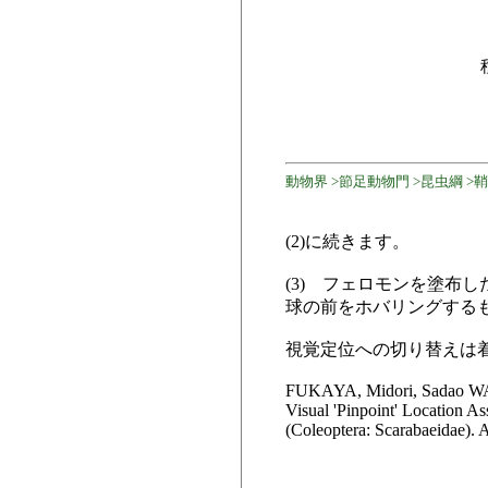
動物界 >節足動物門 >昆虫綱 >
(2)に続きます。
(3) フェロモンを塗布
球の前をホバリングする
視覚定位への切り替えは着
FUKAYA, Midori, Sadao W
Visual 'Pinpoint' Location A
(Coleoptera: Scarabaeidae). 