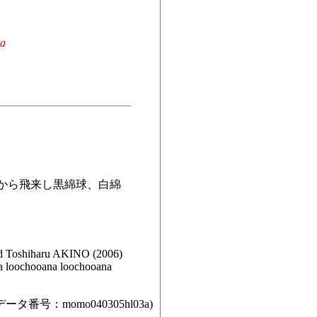
na
下から飛来し黒綿球、白綿
Toshiharu AKINO (2006)
ia loochooana loochooana
データ番号：momo040305hl03a)