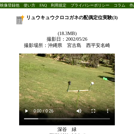
映像登録他
使い方
FAQ
利用規定
プライバシーポリシー
コラム
作
リュウキュウクロコガネの配偶定位実験(3)
(18.3MB)
撮影日：2002/05/26
撮影場所：沖縄県 宮古島 西平安名崎
深谷 緑