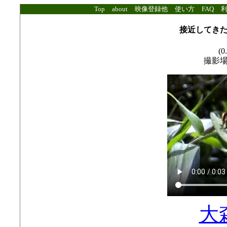
Top
about
映像登録他
使い方
FAQ
接近してき
(0
撮影
大