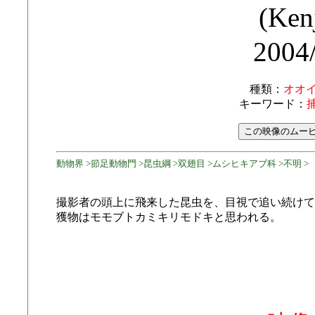
(Ken
2004
種類：
オオ
キーワード：
動物界 >節足動物門 >昆虫綱 >双翅目 >ムシヒキアブ科 >不明 >
撮影者の頭上に飛来した昆虫を、目視で追い続けて
獲物はモモブトカミキリモドキと思われる。