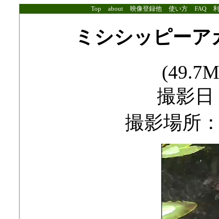
Top
about
映像登録他
使い方
FAQ
ミシシッピーア
(49.7M
撮影日：2
撮影場所