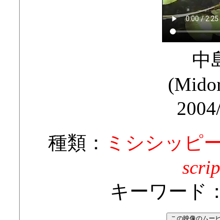
中
(Midor
2004
種類：
ミシシッピ
scri
キーワード