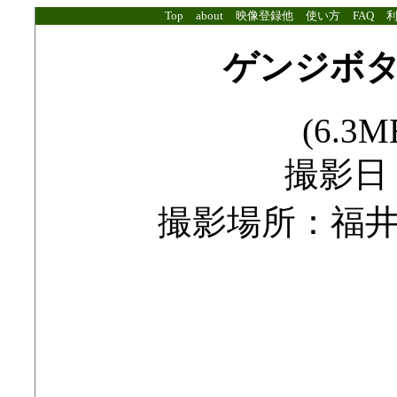
Top
about
映像登録他
使い方
FAQ
ゲンジボ
(6.3MB
撮影日：2
撮影場所：福