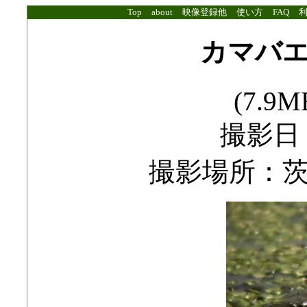
Top
about
映像登録他
使い方
FAQ
カマバ
(7.9MB
撮影日：2
撮影場所：