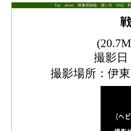
Top
about
映像登録他
使い方
FAQ
(20.7M
撮影日：2
撮影場所：伊東