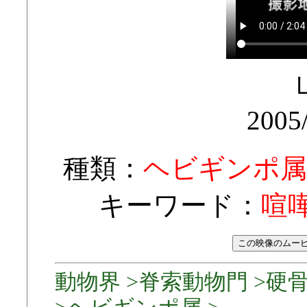
2005
種類：
ヘビギンポ属
キーワード：
喧
動物界 >脊索動物門 >硬