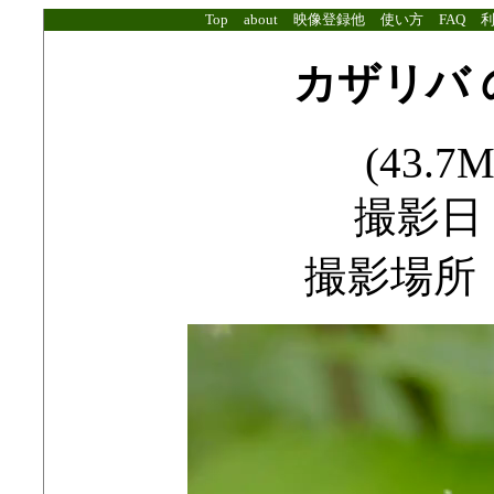
Top
about
映像登録他
使い方
FAQ
カザリバ
(43.7M
撮影日：2
撮影場所