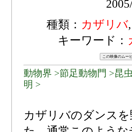
2005
種類：
カザリバ
キーワード：
動物界 >節足動物門 >昆虫
明 >
カザリバのダンスを
た。通常このような