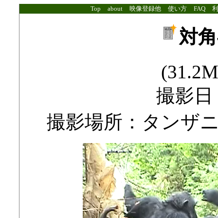
Top
about
映像登録他
使い方
FAQ
対角
(31.2M
撮影日：2
撮影場所：タンザ