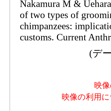
Nakamura M & Uehara S
of two types of groom
chimpanzees: implicati
customs. Current Anthr
(デー
映像
映像の利用に