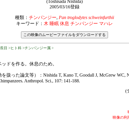
(Toshisada Nishida)
2005/03/16登録
種類：
チンパンジー
,
Pan troglodytes schweinfurthii
キーワード：
木 睡眠 休息 チンパンジー マハレ
長目 >ヒト科 >チンパンジー属 >
ベッドを作る。休息のため。
）：Nishida T, Kano T, Goodall J, McGrew WC, Nakamu
himpanzees. Anthropol. Sci., 107: 141-188.
(
映像の利