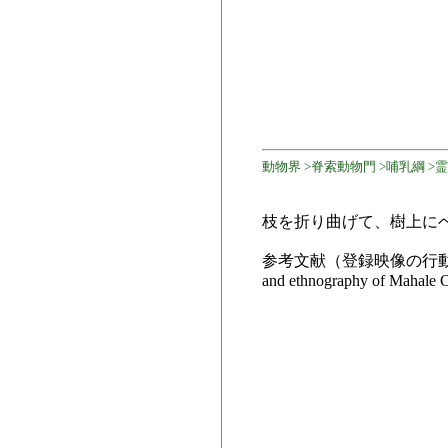
動物界 >脊索動物門 >哺乳綱 >霊
枝を折り曲げて、樹上に
参考文献（登録映像の行動を扱った論文等
and ethnography of Mahale C