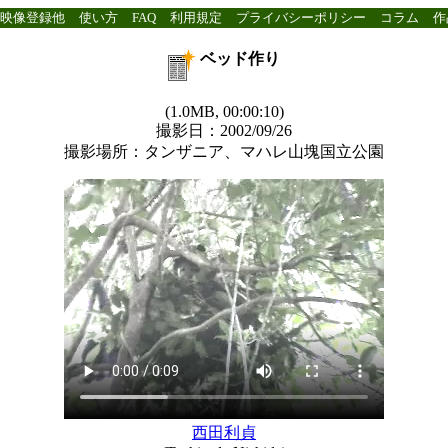
映像登録他
使い方
FAQ
利用規定
プライバシーポリシー
コラム
作
ベッド作り
(1.0MB, 00:00:10)
撮影日：2002/09/26
撮影場所：タンザニア、マハレ山塊国立公園
西田利貞