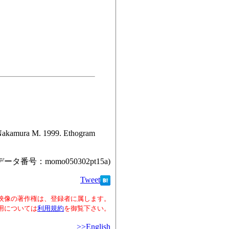
ra M. 1999. Ethogram
データ番号：momo050302pt15a)
Tweet
映像の著作権は、登録者に属します。
用については
利用規約
を御覧下さい。
>>English