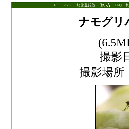
Top
about
映像登録他
使い方
FAQ
ナモグリ
(6.5MB
撮影日
撮影場所