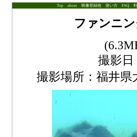
Top
about
映像登録他
使い方
FAQ
ファンニング
(6.3MB
撮影日：2
撮影場所：福井県