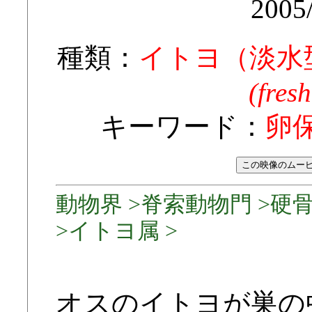
2005
種類：
イトヨ（淡水
(fres
キーワード：
卵
動物界 >脊索動物門 >硬
>イトヨ属 >
オスのイトヨが巣の