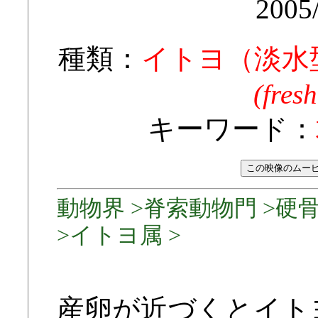
2005
種類：
イトヨ（淡水
(fres
キーワード：
動物界 >脊索動物門 >硬
>イトヨ属 >
産卵が近づくとイト