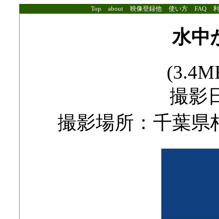
Top
about
映像登録他
使い方
FAQ
水中
(3.4MB
撮影日
撮影場所：千葉県