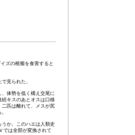
ダイズの根瘤を食害すると
上で見られた。
し、体勢を低く構え交尾に
連続キスのあとオスは口移
。二匹は離れて、メスが尻
る。
ろうか。このハエは人類史
Ｖでは全部が変換されて