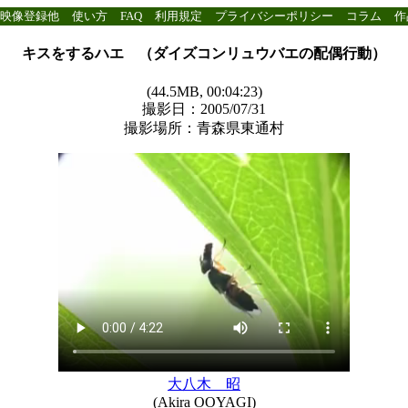
映像登録他
使い方
FAQ
利用規定
プライバシーポリシー
コラム
作
キスをするハエ （ダイズコンリュウバエの配偶行動）
(44.5MB, 00:04:23)
撮影日：2005/07/31
撮影場所：青森県東通村
大八木 昭
(Akira OOYAGI)