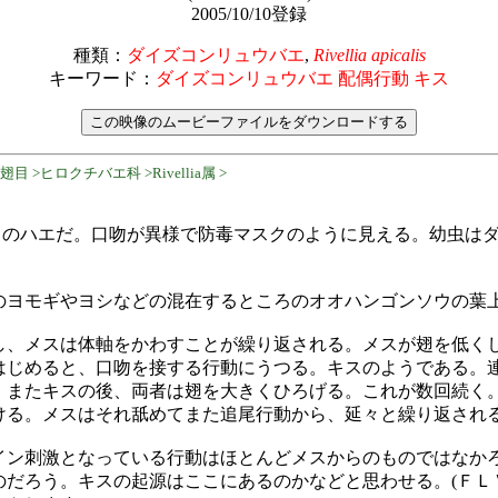
2005/10/10登録
種類：
ダイズコンリュウバエ
,
Rivellia apicalis
キーワード：
ダイズコンリュウバエ 配偶行動 キス
 >ヒロクチバエ科 >Rivellia属 >
ミリのハエだ。口吻が異様で防毒マスクのように見える。幼虫は
のヨモギやヨシなどの混在するところのオオハンゴンソウの葉
し、メスは体軸をかわすことが繰り返される。メスが翅を低く
はじめると、口吻を接する行動にうつる。キスのようである。
。またキスの後、両者は翅を大きくひろげる。これが数回続く
ける。メスはそれ舐めてまた追尾行動から、延々と繰り返され
イン刺激となっている行動はほとんどメスからのものではなか
のだろう。キスの起源はここにあるのかなどと思わせる。(ＦＬ