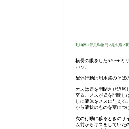
動物界 >節足動物門 >昆虫綱 >双翅目
横長の眼をした5.5〜6
いう。
配偶行動は用水路のそば
オスは翅を開閉させ追尾
至る。メスが翅を開閉し
しに液体をメスに与える
から液状のものを葉につ
次の行動に移るときのサ
以前からキスをしていた