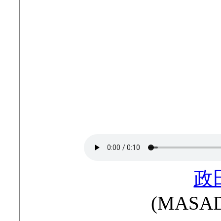
政
(MASAD