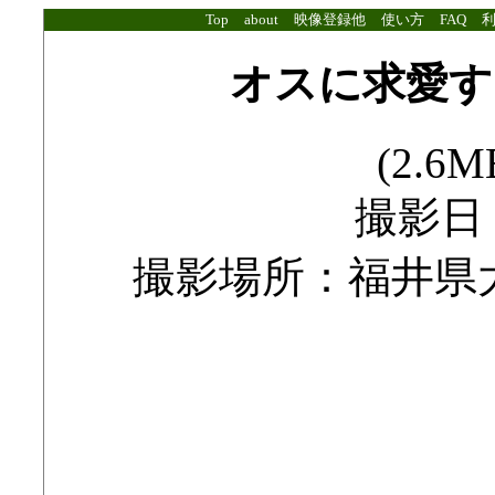
Top
about
映像登録他
使い方
FAQ
オスに求愛す
(2.6MB
撮影日：2
撮影場所：福井県