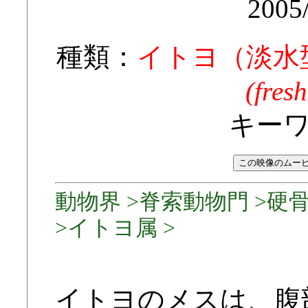
2005
種類：
イトヨ（淡水
(fres
キー
動物界 >脊索動物門 >硬
>イトヨ属 >
イトヨのメスは、腹