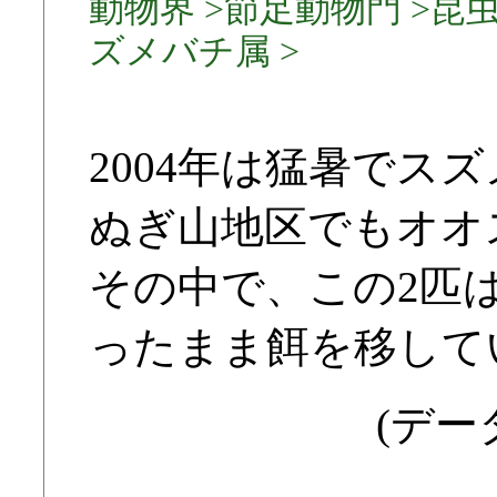
動物界 >節足動物門 >昆虫
ズメバチ属 >
2004年は猛暑でス
ぬぎ山地区でもオオ
その中で、この2匹
ったまま餌を移して
(データ