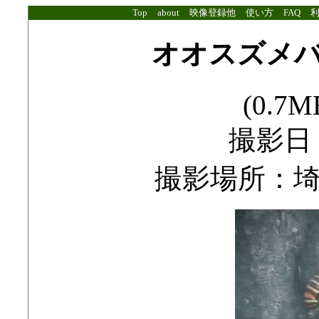
Top
about
映像登録他
使い方
FAQ
オオスズメ
(0.7MB
撮影日：2
撮影場所：