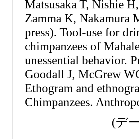
Matsusaka T, Nishie H
Zamma K, Nakamura M,
press). Tool-use for d
chimpanzees of Mahale:
unessential behavior. P
Goodall J, McGrew W
Ethogram and ethnogr
Chimpanzees. Anthropol
(デー