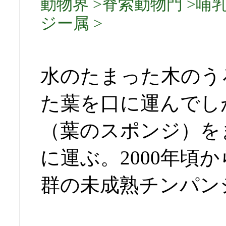
動物界 >脊索動物門 >哺乳
ジー属 >
水のたまった木のう
た葉を口に運んでし
（葉のスポンジ）を
に運ぶ。2000年頃
群の未成熟チンパン