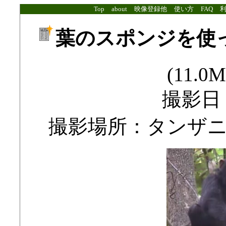
Top
about
映像登録他
使い方
FAQ
葉のスポンジを使
(11.0M
撮影日：2
撮影場所：タンザ