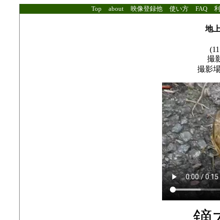
Top
about
映像登録他
使い方
FAQ
地
(11
撮影
撮影
鏑