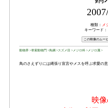
2007
種類：
メ
キーワード：
動物界 >脊索動物門 >鳥綱 >スズメ目 >メジロ科 >メジロ属 >
鳥のさえずりには縄張り宣言やメスを呼ぶ求愛の意
映像