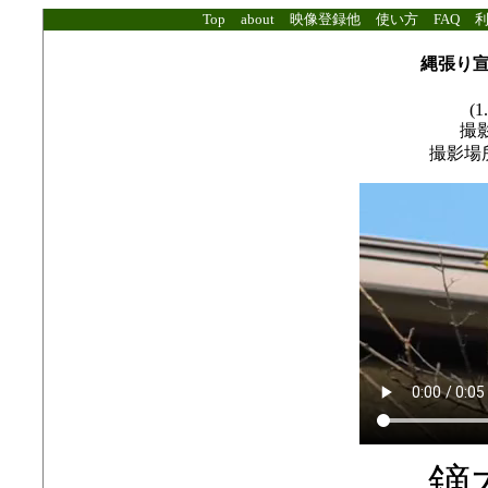
Top
about
映像登録他
使い方
FAQ
縄張り
(1
撮影
撮影場
鏑