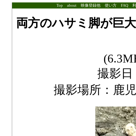
Top
about
映像登録他
使い方
FAQ
両方のハサミ脚が巨
(6.3MB
撮影日：2
撮影場所：鹿