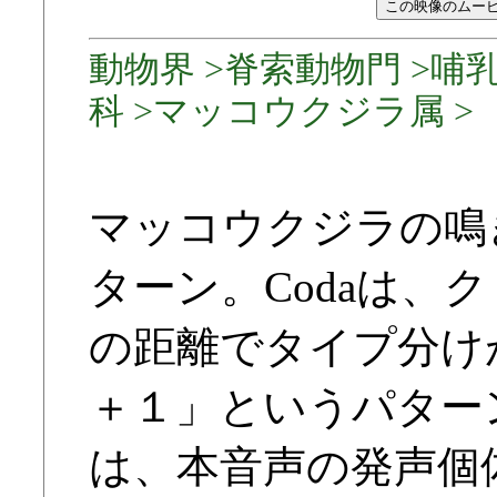
動物界 >脊索動物門 >哺
科 >マッコウクジラ属 >
マッコウクジラの鳴き
ターン。Codaは、
の距離でタイプ分け
＋１」というパター
は、本音声の発声個