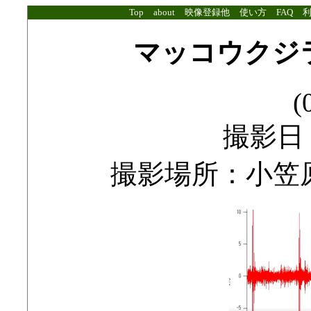
Top
about
映像登録他
使い方
FAQ
マッコウクジラ
(
撮影日：2
撮影場所：小笠