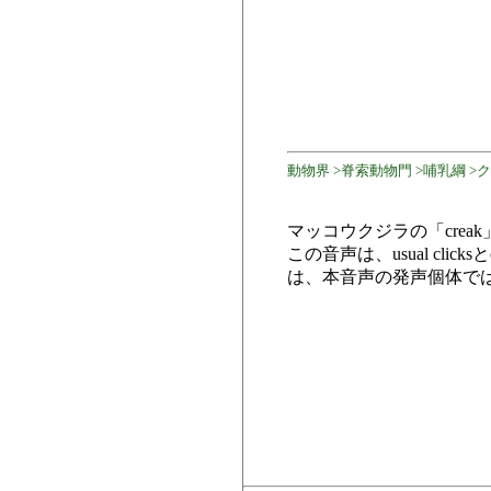
動物界 >脊索動物門 >哺乳綱 >
マッコウクジラの「cre
この音声は、usual cl
は、本音声の発声個体で