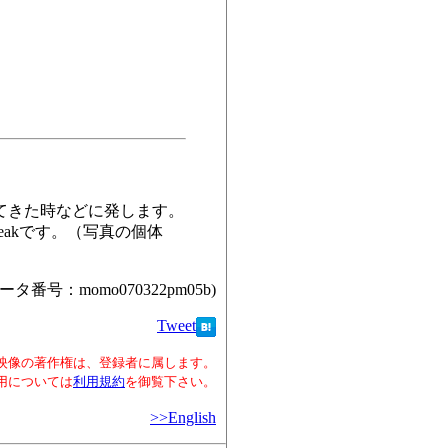
ってきた時などに発します。
reakです。（写真の個体
ータ番号：momo070322pm05b)
Tweet
映像の著作権は、登録者に属します。
用については
利用規約
を御覧下さい。
>>English