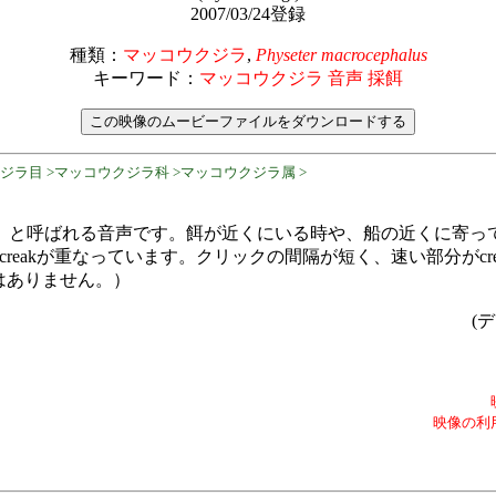
2007/03/24登録
種類：
マッコウクジラ
,
Physeter macrocephalus
キーワード：
マッコウクジラ 音声 採餌
クジラ目 >マッコウクジラ科 >マッコウクジラ属 >
ak」と呼ばれる音声です。餌が近くにいる時や、船の近くに寄
icksとcreakが重なっています。クリックの間隔が短く、速い部分がc
はありません。）
(デ
映像の利