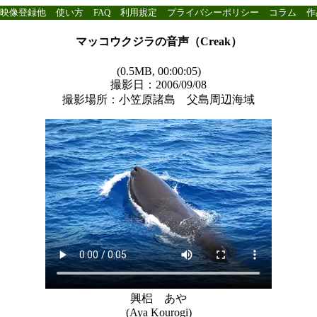
映像登録他
使い方
FAQ
利用規定
プライバシーポリシー
コラム
作
マッコウクジラの音声（Creak）
(0.5MB, 00:00:05)
撮影日：2006/09/08
撮影場所：小笠原諸島 父島周辺海域
興梠 あや
(Aya Kourogi)