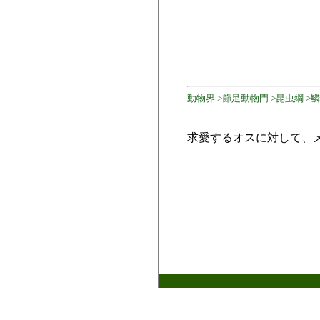
動物界 >節足動物門 >昆虫綱 >
求愛するオスに対して、