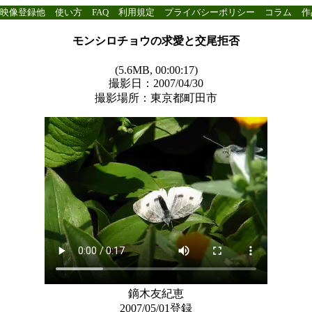
映像登録他
使い方
FAQ
利用規定
プライバシーポリシー
コラム
作
モンシロチョウの求愛と交尾拒否
(5.6MB, 00:00:17)
撮影日：2007/04/30
撮影場所：東京都町田市
鏑木友紀恵
2007/05/01登録