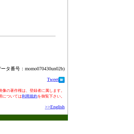
データ番号：momo070430un02b)
Tweet
映像の著作権は、登録者に属します。
用については
利用規約
を御覧下さい。
>>English