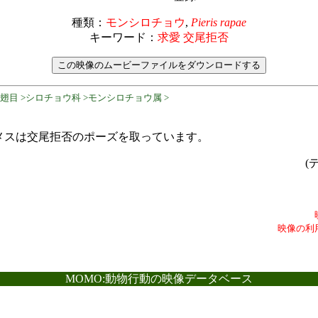
種類：
モンシロチョウ
,
Pieris rapae
キーワード：
求愛 交尾拒否
鱗翅目 >シロチョウ科 >モンシロチョウ属 >
メスは交尾拒否のポーズを取っています。
(
映像の利
MOMO:動物行動の映像データベース