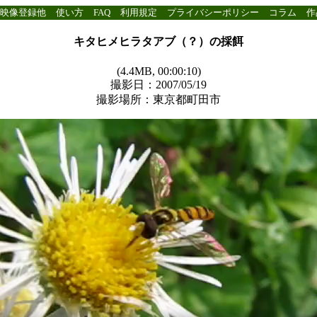
映像登録他
使い方
FAQ
利用規定
プライバシーポリシー
コラム
作
キタヒメヒラタアブ（？）の採餌
(4.4MB, 00:00:10)
撮影日：2007/05/19
撮影場所：東京都町田市