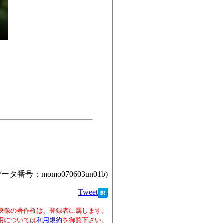
データ番号：momo070603un01b)
Tweet
映像の著作権は、登録者に属します。
用については
利用規約
を御覧下さい。