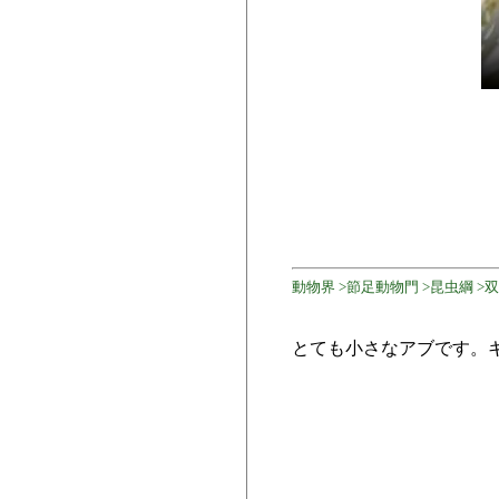
動物界 >節足動物門 >昆虫綱 >双翅目
とても小さなアブです。