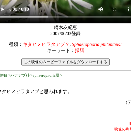
鏑木友紀恵
2007/06/03登録
種類：
キタヒメヒラタアブ？
,
Sphaerophoria philanthus?
キーワード：
採餌
 >ハナアブ科 >Sphaerophoria属 >
キタヒメヒラタアブと思われます。
(
映像の利