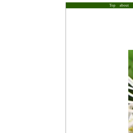
Top
about