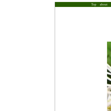
Top
about