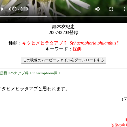
鏑木友紀恵
2007/06/03登録
種類：
キタヒメヒラタアブ？
,
Sphaerophoria philanthus?
キーワード：
採餌
 >ハナアブ科 >Sphaerophoria属 >
キタヒメヒラタアブと思われます。
(
映像の利