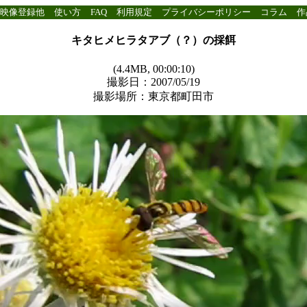
映像登録他
使い方
FAQ
利用規定
プライバシーポリシー
コラム
作
キタヒメヒラタアブ（？）の採餌
(4.4MB, 00:00:10)
撮影日：2007/05/19
撮影場所：東京都町田市