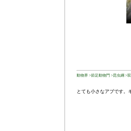
動物界 >節足動物門 >昆虫綱 >双翅目
とても小さなアブです。