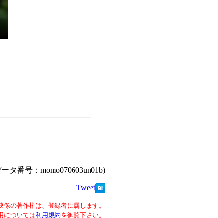
データ番号：momo070603un01b)
Tweet
映像の著作権は、登録者に属します。
用については
利用規約
を御覧下さい。