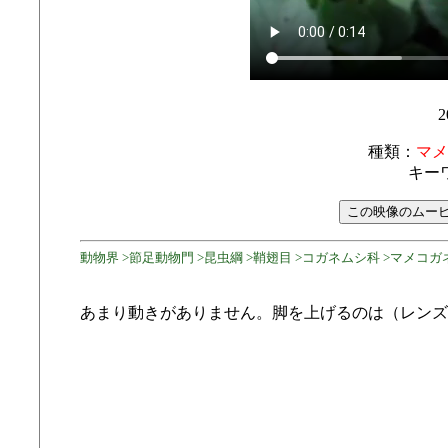
2
種類：
マメ
キー
動物界 >節足動物門 >昆虫綱 >鞘翅目 >コガネムシ科 >マメコガネ
あまり動きがありません。脚を上げるのは（レンズ