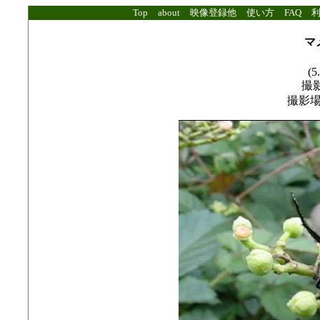
Top
about
映像登録他
使い方
FAQ
マ
(5
撮影
撮影