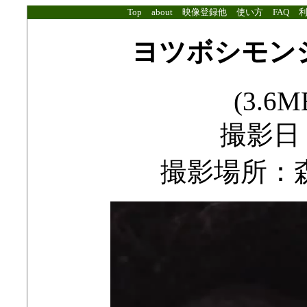
Top
about
映像登録他
使い方
FAQ
ヨツボシモン
(3.6MB
撮影日：2
撮影場所：