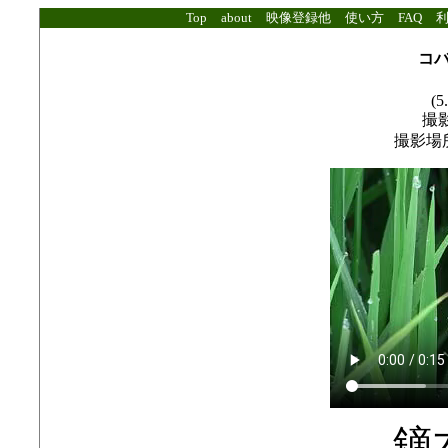
Top
about
映像登録他
使い方
FAQ
コ
(5
撮影
撮影場
鏑