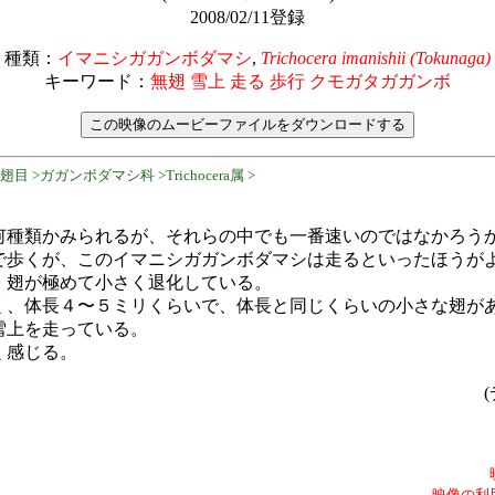
2008/02/11登録
種類：
イマニシガガンボダマシ
,
Trichocera imanishii (Tokunaga)
キーワード：
無翅 雪上 走る 歩行 クモガタガガンボ
 >ガガンボダマシ科 >Trichocera属 >
何種類かみられるが、それらの中でも一番速いのではなかろう
で歩くが、このイマニシガガンボダマシは走るといったほうが
、翅が極めて小さく退化している。
く、体長４〜５ミリくらいで、体長と同じくらいの小さな翅が
雪上を走っている。
く感じる。
(
映像の利