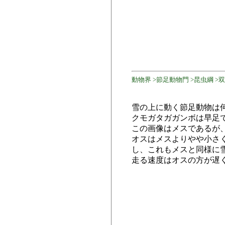
動物界 >節足動物門 >昆虫綱 >双翅目
雪の上に動く節足動物は
クモガタガガンボは早足
この画像はメスであるが
オスはメスよりやや小さ
し、これもメスと同様に
走る速度はオスの方が遅