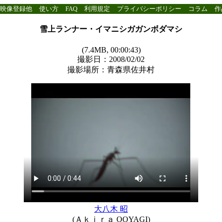
映像登録他
使い方
FAQ
利用規定
プライバシーポリシー
コラム
作
雪上ランナー・イマニシガガンボダマシ
(7.4MB, 00:00:43)
撮影日：2008/02/02
撮影場所：青森県佐井村
大八木 昭
(Ａｋｉｒａ OOYAGI)