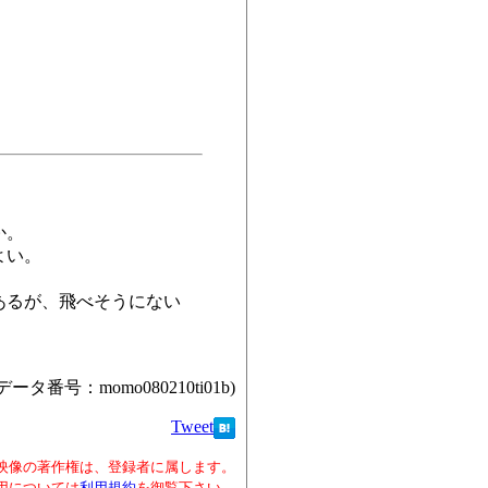
か。
よい。
あるが、飛べそうにない
データ番号：momo080210ti01b)
Tweet
映像の著作権は、登録者に属します。
用については
利用規約
を御覧下さい。