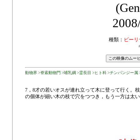
(Gen
2008
種類：
ビーリ
動物界 >脊索動物門 >哺乳綱 >霊長目 >ヒト科 >チンパンジー属 
7，8才の若いオスが連れ立って木に登って行く。
の個体が細い木の枝で穴をつつき，もう一方は太い