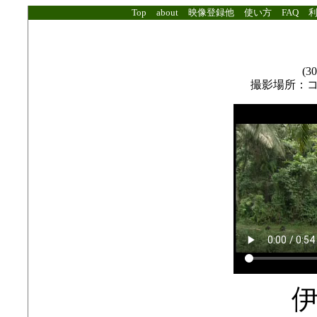
Top
about
映像登録他
使い方
FAQ
(30
撮影場所：