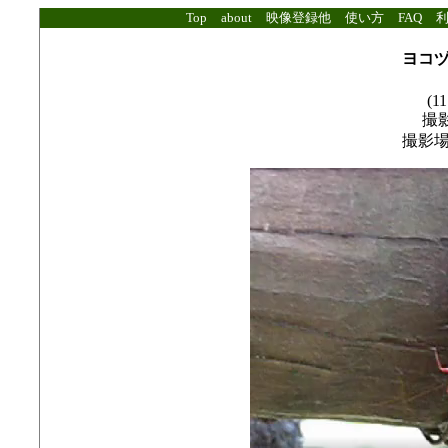
Top
about
映像登録他
使い方
FAQ
ヨコ
(11
撮影
撮影