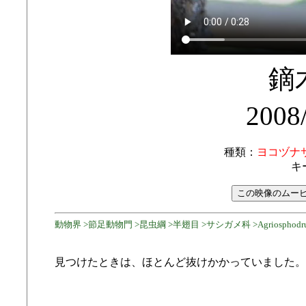
鏑
2008
種類：
ヨコヅナ
キ
動物界 >節足動物門 >昆虫綱 >半翅目 >サシガメ科 >Agriosphodru
見つけたときは、ほとんど抜けかかっていました。