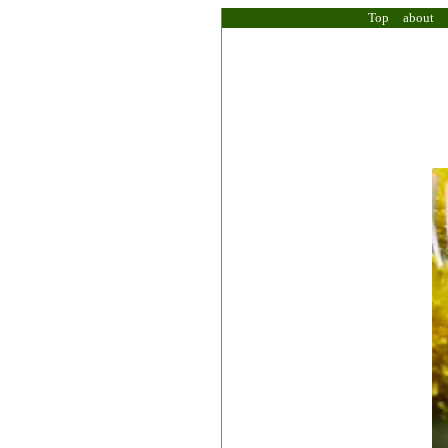
Top
about