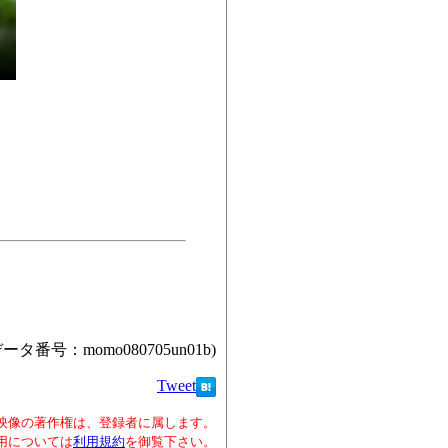
データ番号：momo080705un01b)
Tweet
映像の著作権は、登録者に属します。
用については
利用規約
を御覧下さい。