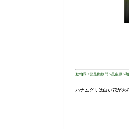
動物界 >節足動物門 >昆虫綱 >鞘翅目
ハナムグリは白い花が大