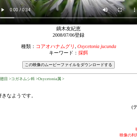
鏑木友紀恵
2008/07/06登録
種類：
コアオハナムグリ
,
Oxycetonia jucunda
キーワード：
採餌
 >コガネムシ科 >Oxycetonia属 >
好きなようです。
(
映像の利