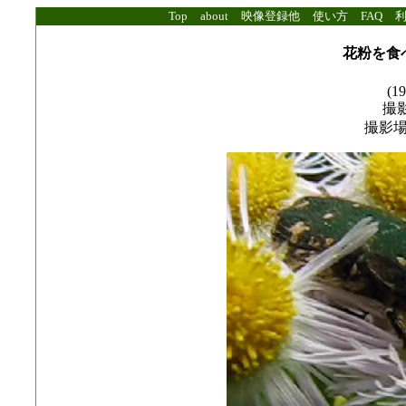
Top
about
映像登録他
使い方
FAQ
花粉を食
(19
撮影
撮影