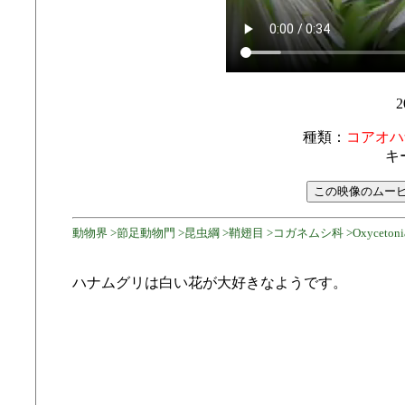
2
種類：
コアオハ
キ
動物界 >節足動物門 >昆虫綱 >鞘翅目 >コガネムシ科 >Oxycetoni
ハナムグリは白い花が大好きなようです。