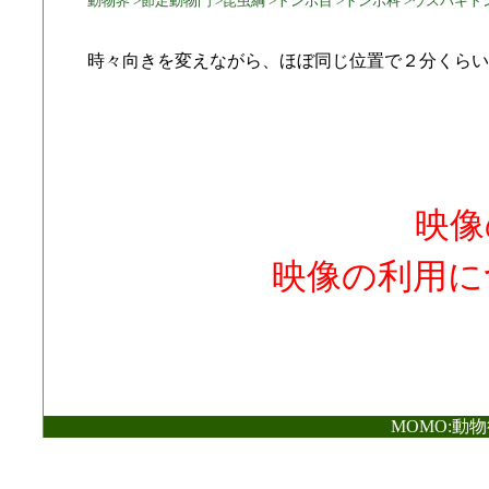
動物界 >節足動物門 >昆虫綱 >トンボ目 >トンボ科 >ウスバキト
時々向きを変えながら、ほぼ同じ位置で２分くらい
映像
映像の利用に
MOMO:動