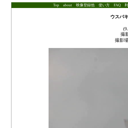
Top
about
映像登録他
使い方
FAQ
ウスバ
(9
撮影
撮影