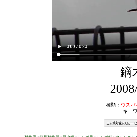
鏑
2008
種類：
ウスバ
キー