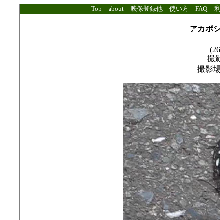
Top
about
映像登録他
使い方
FAQ
アカボ
(26
撮影
撮影