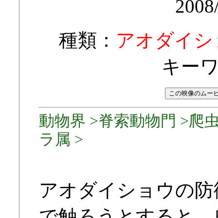
2008
種類：
アオダイシ
キー
動物界 >脊索動物門 >爬虫
ラ属 >
アオダイショウの防
で触ろうとすると、