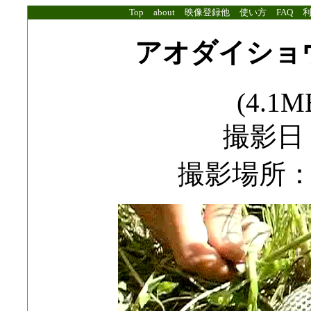
Top
about
映像登録他
使い方
FAQ
アオダイショ
(4.1MB
撮影日：2
撮影場所