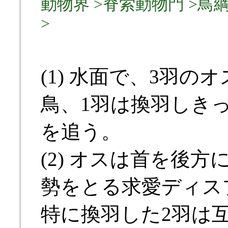
動物界 >脊索動物門 >鳥綱 >
>
(1) 水面で、3羽
鳥、1羽は換羽しき
を追う。
(2) オスは首を後
勢をとる求愛ディス
特に換羽した2羽は