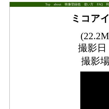
Top
about
映像登録他
使い方
FAQ
ミコア
(22.2M
撮影日：2
撮影