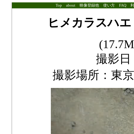
Top
about
映像登録他
使い方
FAQ
ヒメカラスハエ
(17.7M
撮影日：2
撮影場所：東