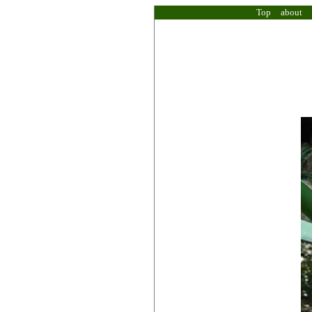
Top
about