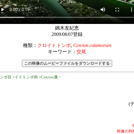
鏑木友紀恵
2009/08/07登録
種類：
クロイトトンボ
,
Cercion calamorum
キーワード：
交尾
ボ目 >イトトンボ科 >Cercion属 >
(
映像の利