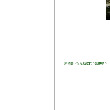
動物界 >節足動物門 >昆虫綱 >トン