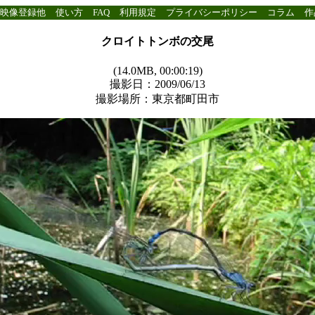
映像登録他
使い方
FAQ
利用規定
プライバシーポリシー
コラム
作
クロイトトンボの交尾
(14.0MB, 00:00:19)
撮影日：2009/06/13
撮影場所：東京都町田市