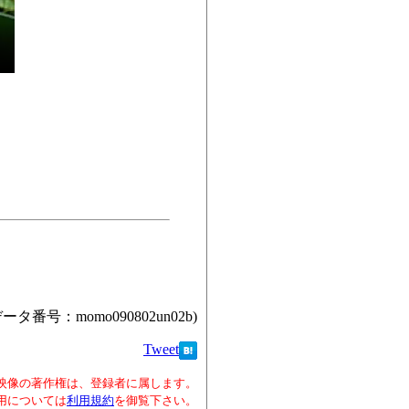
データ番号：momo090802un02b)
Tweet
映像の著作権は、登録者に属します。
用については
利用規約
を御覧下さい。